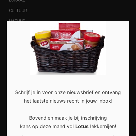
LOKAAL
CULTUUR
NATUUR
×
Most Recent
Duurzaam wonen begint met kleine veranderingen
Schrijf je in voor onze nieuwsbrief en ontvang
in en rond het huis
het laatste nieuws recht in jouw inbox!
Bovendien maak je bij inschrijving
kans op deze mand vol
Lotus
lekkernijen!
Praktische Veranderingen Die Het Dagelijks Leven