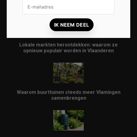
Aangenamer Maken
Lokale markten herontdekken: waarom ze
opnieuw populair worden in Vlaanderen
Waarom buurttuinen steeds meer Vlamingen
samenbrengen