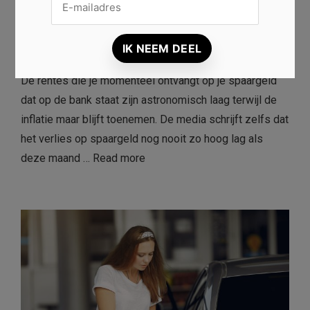
weggegooid geld is, lees je nu
hier!
0
Jan De Volder
10/12/2021
De rentes die je momenteel ontvangt op je spaargeld
dat op de bank staat zijn astronomisch laag terwijl de
inflatie maar blijft toenemen. De media schrijft zelfs dat
het verlies op spaargeld nog nooit zo hoog lag als
deze maand …
Read more