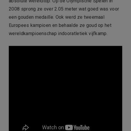
absolute wereldtop. Op de Olympische Spelen in
2008 sprong ze over 2.05 meter wat goed was voor
een gouden medaille. Ook werd ze tweemaal
Europees kampioen en behaalde ze goud op het
wereldkampioenschap indooratletiek vijfkamp.