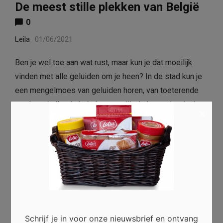
De meest stille plekken van België
0
Leila
01/06/2021
Ben je wel toe aan wat rust, maar kun je dat moeilijk
vinden met alle geluiden om je heen? In de stad kun je
een mengelmoes van geluiden horen, van toeterende
auto’s en huilende baby’s tot ruziënde buren. Logisch
×
dat …
Read more
Schrijf je in voor onze nieuwsbrief en ontvang