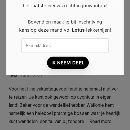
het laatste nieuws recht in jouw inbox!
Bovendien maak je bij inschrijving
kans op deze mand vol
Lotus
lekkernijen!
NATUUR
Wandelen in Wallonië: de 3 mooiste
vertrekpunten
0
Leila
25/05/2021
Voor het fijne vakantiegevoel hoef je helemaal niet ver
te reizen. Je kunt ook gewoon op avontuur in eigen
land! Zeker voor de wandelliefhebber. Wallonië kent
namelijk een heleboel prachtige bossen waar je heerlijk
kunt wandelen, een tal van bijzondere …
Read more