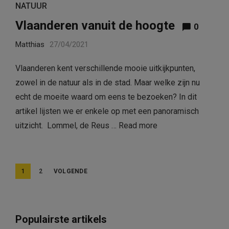
NATUUR
Vlaanderen vanuit de hoogte
0
Matthias
27/04/2021
Vlaanderen kent verschillende mooie uitkijkpunten,
zowel in de natuur als in de stad. Maar welke zijn nu
echt de moeite waard om eens te bezoeken? In dit
artikel lijsten we er enkele op met een panoramisch
uitzicht. Lommel, de Reus …
Read more
B
1
2
VOLGENDE
e
r
i
Populairste artikels