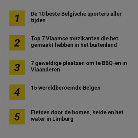
c
h
De 10 beste Belgische sporters aller
1
tijden
t
e
Top 7 Vlaamse muzikanten die het
2
n
gemaakt hebben in het buitenland
p
a
7 geweldige plaatsen om te BBQ-en in
3
g
Vlaanderen
i
15 wereldberoemde Belgen
n
4
e
r
Fietsen door de bomen, heide en het
5
i
water in Limburg
n
g