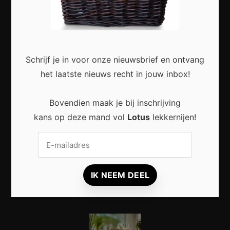
NIEUWS
INSPIRATIE
LOKAAL
CULTUUR
Schrijf je in voor onze nieuwsbrief en ontvang
NATUUR
het laatste nieuws recht in jouw inbox!
Bovendien maak je bij inschrijving
Most Recent
kans op deze mand vol
Lotus
lekkernijen!
Duurzaam wonen begint met kleine veranderingen
in en rond het huis