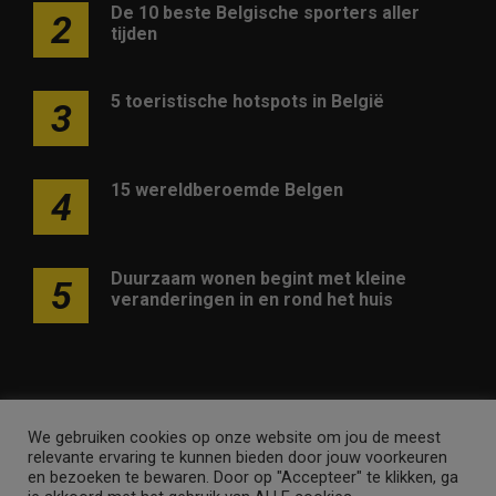
De 10 beste Belgische sporters aller
2
tijden
5 toeristische hotspots in België
3
15 wereldberoemde Belgen
4
Duurzaam wonen begint met kleine
5
veranderingen in en rond het huis
We gebruiken cookies op onze website om jou de meest
Adverteren op deze website
Contact
Disclaimer
relevante ervaring te kunnen bieden door jouw voorkeuren
Nieuwsbrief
Privacy
en bezoeken te bewaren. Door op "Accepteer" te klikken, ga