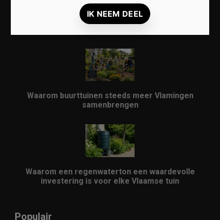
Lokale markten herontdekken: waarom ze
opnieuw populair worden in Vlaanderen
Waarom buurttuinen steeds meer Vlamingen
samenbrengen
Waarom een regenwaterton een waardevolle
investering is voor elke Vlaamse tuin
Populair