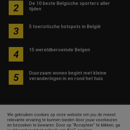
De 10 beste Belgische sporters aller
2
tijden
5 toeristische hotspots in België
3
15 wereldberoemde Belgen
4
Duurzaam wonen begint met kleine
5
veranderingen in en rond het huis
We gebruiken cookies op onze website om jou de meest
Adverteren op deze website
Contact
Disclaimer
relevante ervaring te kunnen bieden door jouw voorkeuren
Nieuwsbrief
Privacy
en bezoeken te bewaren. Door op "Accepteer" te klikken, ga