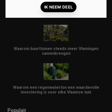
Lokale markten herontdekken: waarom ze
opnieuw populair worden in Vlaanderen
Waarom buurttuinen steeds meer Vlamingen
samenbrengen
Waarom een regenwaterton een waardevolle
investering is voor elke Vlaamse tuin
Populair