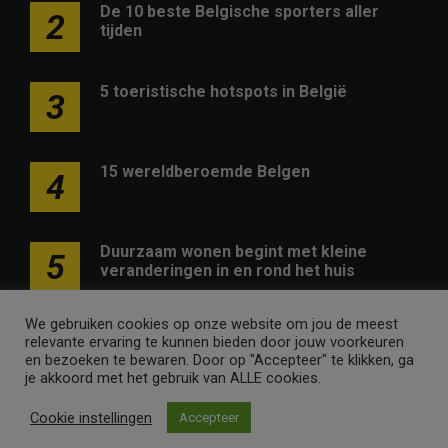
De 10 beste Belgische sporters aller
2
tijden
5 toeristische hotspots in België
3
15 wereldberoemde Belgen
4
Duurzaam wonen begint met kleine
5
veranderingen in en rond het huis
We gebruiken cookies op onze website om jou de meest
relevante ervaring te kunnen bieden door jouw voorkeuren
en bezoeken te bewaren. Door op "Accepteer" te klikken, ga
je akkoord met het gebruik van ALLE cookies.
Adverteren op deze website
Contact
Disclaimer
Cookie instellingen
Accepteer
Nieuwsbrief
Privacy