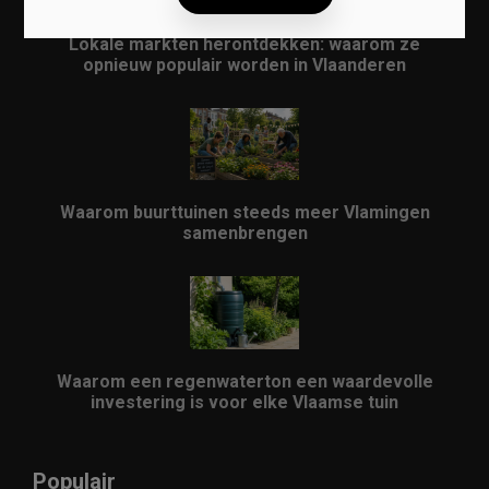
Lokale markten herontdekken: waarom ze
opnieuw populair worden in Vlaanderen
Waarom buurttuinen steeds meer Vlamingen
samenbrengen
Waarom een regenwaterton een waardevolle
investering is voor elke Vlaamse tuin
Populair