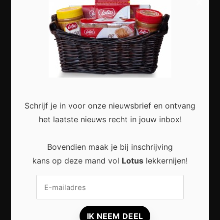
×
Most Recent
Duurzaam wonen begint met kleine veranderingen
in en rond het huis
Schrijf je in voor onze nieuwsbrief en ontvang
het laatste nieuws recht in jouw inbox!
Bovendien maak je bij inschrijving
kans op deze mand vol
Lotus
lekkernijen!
Praktische Veranderingen Die Het Dagelijks Leven
Aangenamer Maken