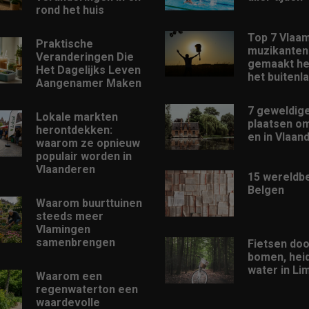
rond het huis
Top 7 Vlaa
Praktische
muzikanten 
Veranderingen Die
gemaakt he
Het Dagelijks Leven
het buitenl
Aangenamer Maken
7 geweldig
Lokale markten
plaatsen o
herontdekken:
en in Vlaan
waarom ze opnieuw
populair worden in
Vlaanderen
15 wereld
Belgen
Waarom buurttuinen
steeds meer
Vlamingen
samenbrengen
Fietsen doo
bomen, hei
water in Li
Waarom een
regenwaterton een
waardevolle