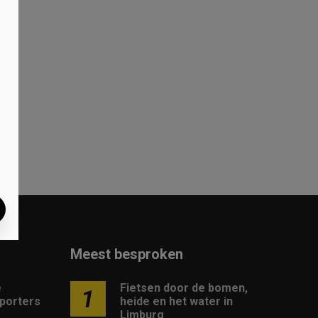
n
Meest besproken
e
Fietsen door de bomen,
1
sporters
heide en het water in
Limburg