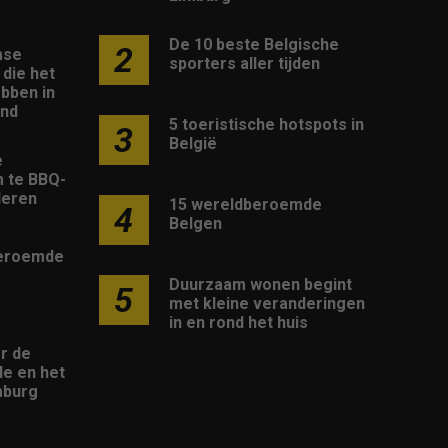
De 10 beste Belgische
2
mse
sporters aller tijden
die het
bben in
and
5 toeristische hotspots in
3
België
e
m te BBQ-
deren
15 wereldberoemde
4
Belgen
beroemde
Duurzaam wonen begint
5
met kleine veranderingen
in en rond het huis
r de
de en het
mburg