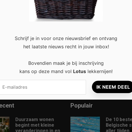
ië
0
aan het juiste adres! Er gaat niets boven een gezellige blokhut i
Schrijf je in voor onze nieuwsbrief en ontvang
eerlijke sauna of jacuzzi is té verleidelijk om …
Read more
het laatste nieuws recht in jouw inbox!
Bovendien maak je bij inschrijving
kans op deze mand vol
Lotus
lekkernijen!
ecent
Populair
Duurzaam wonen
De 10 best
begint met kleine
Belgische 
veranderingen in en
aller tijden