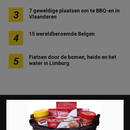
7 geweldige plaatsen om te BBQ-en in
3
Vlaanderen
15 wereldberoemde Belgen
4
Fietsen door de bomen, heide en het
5
water in Limburg
×