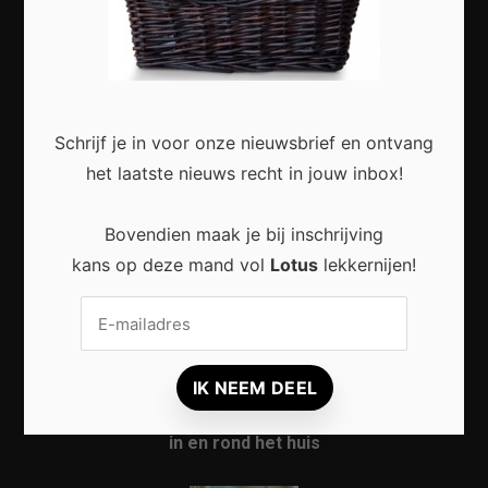
NIEUWS
INSPIRATIE
LOKAAL
Schrijf je in voor onze nieuwsbrief en ontvang
CULTUUR
het laatste nieuws recht in jouw inbox!
NATUUR
Bovendien maak je bij inschrijving
kans op deze mand vol
Lotus
lekkernijen!
Most Recent
Duurzaam wonen begint met kleine veranderingen
in en rond het huis