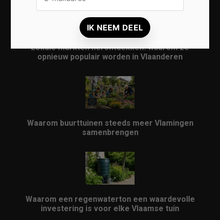
Lokale markten herontdekken: waarom ze
opnieuw populair worden in Vlaanderen
Waarom buurttuinen steeds meer Vlamingen
samenbrengen
Waarom een regenwaterton een waardevolle
investering is voor elke Vlaamse tuin