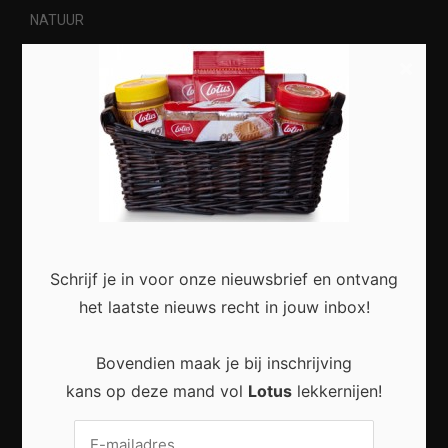
NATUUR
×
Most Recent
Duurzaam wonen begint met kleine veranderingen
in en rond het huis
Schrijf je in voor onze nieuwsbrief en ontvang
het laatste nieuws recht in jouw inbox!
Bovendien maak je bij inschrijving
Praktische Veranderingen Die Het Dagelijks Leven
kans op deze mand vol
Lotus
lekkernijen!
Aangenamer Maken