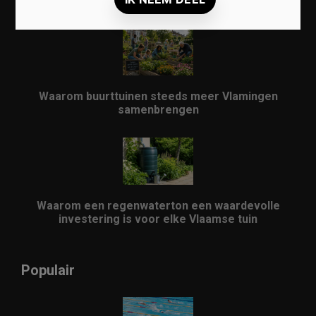
opnieuw populair worden in Vlaanderen
Waarom buurttuinen steeds meer Vlamingen
samenbrengen
Waarom een regenwaterton een waardevolle
investering is voor elke Vlaamse tuin
Populair