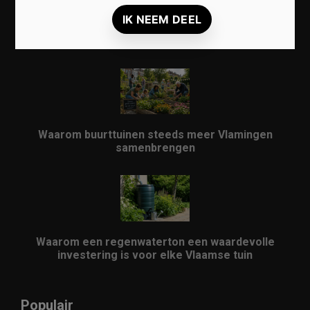
Lokale markten herontdekken: waarom ze
opnieuw populair worden in Vlaanderen
Waarom buurttuinen steeds meer Vlamingen
samenbrengen
Waarom een regenwaterton een waardevolle
investering is voor elke Vlaamse tuin
Populair