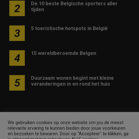
De 10 beste Belgische sporters aller
2
tijden
5 toeristische hotspots in België
3
15 wereldberoemde Belgen
4
Duurzaam wonen begint met kleine
5
veranderingen in en rond het huis
We gebruiken cookies op onze website om jou de meest
Adverteren op deze website
Contact
Disclaimer
relevante ervaring te kunnen bieden door jouw voorkeuren
Nieuwsbrief
Privacy
en bezoeken te bewaren. Door op "Accepteer" te klikken, ga