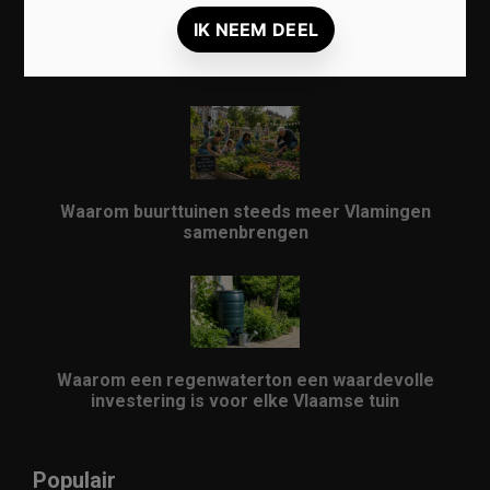
Lokale markten herontdekken: waarom ze
opnieuw populair worden in Vlaanderen
Waarom buurttuinen steeds meer Vlamingen
samenbrengen
Waarom een regenwaterton een waardevolle
investering is voor elke Vlaamse tuin
Populair