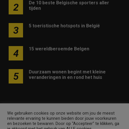
De 10 beste Belgische sporters aller
2
tijden
5 toeristische hotspots in België
3
15 wereldberoemde Belgen
4
Duurzaam wonen begint met kleine
5
veranderingen in en rond het huis
We gebruiken cookies op onze website om jou de meest
Adverteren op deze website
Contact
Disclaimer
relevante ervaring te kunnen bieden door jouw voorkeuren
Nieuwsbrief
Privacy
en bezoeken te bewaren. Door op "Accepteer" te klikken, ga
je akkoord met het gebruik van ALLE cookies.