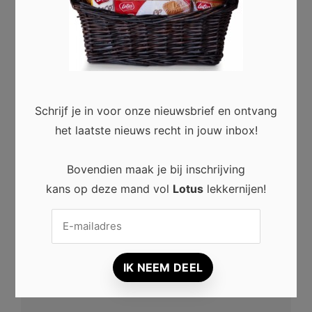
Ze Voorkomt)
NEXT ARTICLE
Wat te doen bij een hematoom of
blauwe plek?
Schrijf je in voor onze nieuwsbrief en ontvang
het laatste nieuws recht in jouw inbox!
Woning
·
05/05/2025
Bovendien maak je bij inschrijving
kans op deze mand vol
Lotus
lekkernijen!
Een reactie achterlaten
Je e-mailadres zal niet getoond worden.
Vereiste velden zijn gemarkeerd met
*