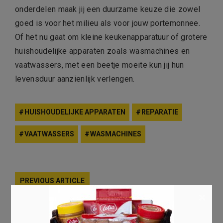
onderdelen maak jij een duurzame keuze die zowel
goed is voor het milieu als voor jouw portemonnee.
Of het nu gaat om kleine keukenapparatuur of grotere
huishoudelijke apparaten zoals wasmachines en
vaatwassers, met een beetje moeite kun jij hun
levensduur aanzienlijk verlengen.
HUISHOUDELIJKE APPARATEN
REPARATIE
VAATWASSERS
WASMACHINES
PREVIOUS ARTICLE
×
5 Veelgemaakte Fouten bij het
Bedrukken van Werktruien (en Hoe je