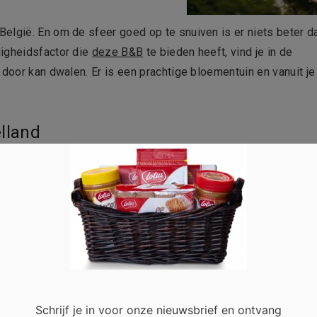
elgië. En om de sfeer goed op te snuiven is er niets beter d
ligheidsfactor die
deze B&B
te bieden heeft, vind je in de
 door kan dwalen. Er is een prachtige bloementuin en vanuit je
lland
zes personen. Je kan er helemaal tot rust komen met je famil
e faciliteiten om je een droomverblijf te bezorgen vind je hie
 winkels en restaurants, je krijgt het beste van de twee werelden
e staycation te plannen!
Schrijf je in voor onze nieuwsbrief en ontvang