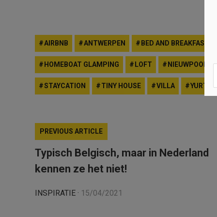
AIRBNB
ANTWERPEN
BED AND BREAKFAST
HOMEBOAT GLAMPING
LOFT
NIEUWPOORT
STAYCATION
TINY HOUSE
VILLA
YURT
PREVIOUS ARTICLE
Typisch Belgisch, maar in Nederland
kennen ze het niet!
INSPIRATIE
·
15/04/2021