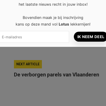
het laatste nieuws recht in jouw inbox!
Bovendien maak je bij inschrijving
BRUGGE
CENTRUM
HEUVELLAND
kans op deze mand vol
Lotus
lekkernijen!
OOSTKAMP
OVERIJSE
PRIVÉZWEMBAD
NEXT ARTICLE
De verborgen parels van Vlaanderen