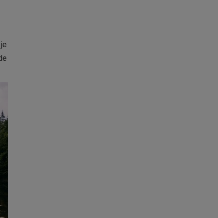
 je
de
g