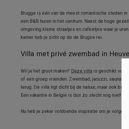
Brugge is één van de meest romantische steden in B
een B&B huren in het centrum. Naast de hoge gezel
omgeving kleine straatjes en cafeetjes waar je uren
kamer heb je zicht op de de Brugse rei.
Villa met privé zwembad in Heuve
Wil je het groot maken?
Deze villa
is geschikt voor 
of een groep vrienden. Zwembad, jacuzzi, sauna,… all
terug. De villa ligt dicht bij de natuur, maar ook bij
Een vakantie in België is dus zo slecht nog niet!
Nu heb je zeker voldoende inspiratie om je volgend