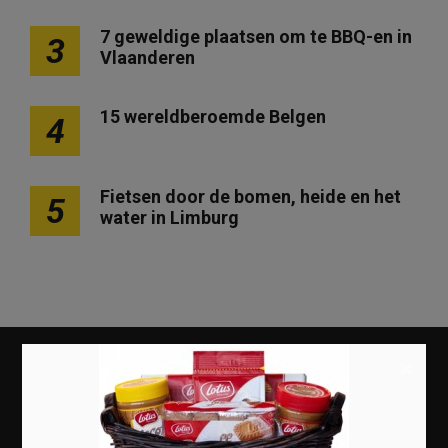
7 geweldige plaatsen om te BBQ-en in
3
Vlaanderen
15 wereldberoemde Belgen
4
Fietsen door de bomen, heide en het
5
water in Limburg
×