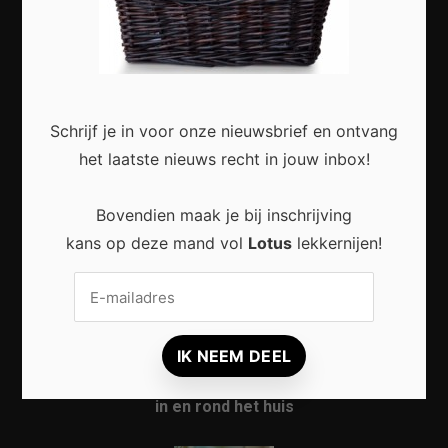
NIEUWS
INSPIRATIE
LOKAAL
Schrijf je in voor onze nieuwsbrief en ontvang
CULTUUR
het laatste nieuws recht in jouw inbox!
NATUUR
Bovendien maak je bij inschrijving
kans op deze mand vol
Lotus
lekkernijen!
Most Recent
Duurzaam wonen begint met kleine veranderingen
in en rond het huis