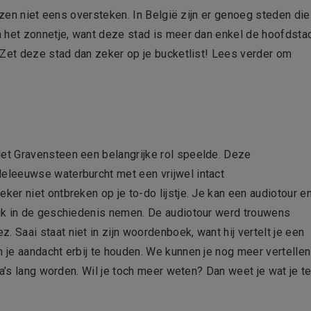
nzen niet eens oversteken. In België zijn er genoeg steden die
n het zonnetje, want deze stad is meer dan enkel de hoofdsta
 Zet deze stad dan zeker op je bucketlist! Lees verder om
et Gravensteen een belangrijke rol speelde. Deze
eleeuwse waterburcht met een vrijwel intact
er niet ontbreken op je to-do lijstje. Je kan een audiotour e
ik in de geschiedenis nemen. De audiotour werd trouwens
Saai staat niet in zijn woordenboek, want hij vertelt je een
je aandacht erbij te houden. We kunnen je nog meer vertellen
na’s lang worden. Wil je toch meer weten? Dan weet je wat je t