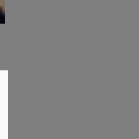
n
×
et
en