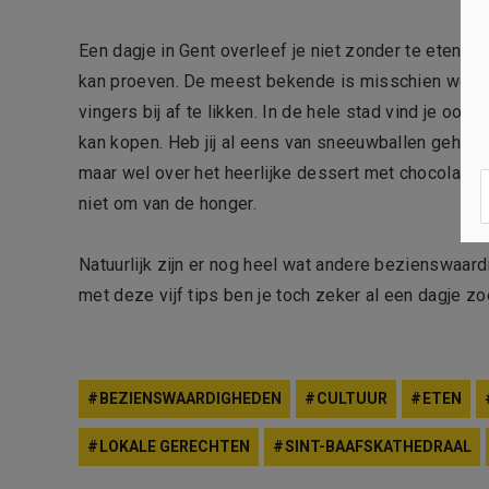
Een dagje in Gent overleef je niet zonder te eten. G
kan proeven. De meest bekende is misschien wel Gen
vingers bij af te likken. In de hele stad vind je o
kan kopen. Heb jij al eens van sneeuwballen gehoor
maar wel over het heerlijke dessert met chocolade e
niet om van de honger.
Natuurlijk zijn er nog heel wat andere bezienswaar
met deze vijf tips ben je toch zeker al een dagje zo
BEZIENSWAARDIGHEDEN
CULTUUR
ETEN
LOKALE GERECHTEN
SINT-BAAFSKATHEDRAAL