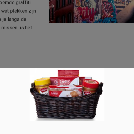
oemde graffiti
 wat plekken zijn
 je langs de
 missen, is het
aal niet missen. Deze oude parochiekerk staat in het hartje va
tijl gebouwd, maar in de 15de eeuw werd het vervangen door
de stijlen nog steeds herkennen. De prachtige kathedraal is ni
n is er veel te bewonderen. Er staan enorm veel kunstschatt
 gaat slaan. We gaan niet meer verklappen, want je moet het
ten