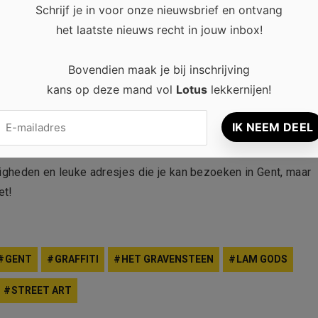
Schrijf je in voor onze nieuwsbrief en ontvang
het laatste nieuws recht in jouw inbox!
elukkig zijn er een heleboel restaurants waar je
streekgerecht
tse Waterzooi, maar ook stoverij is een specialiteit om je
Bovendien maak je bij inschrijving
ok eetkraampjes waar je de typische Gentse neuzen of neuzekes
kans op deze mand vol
Lotus
lekkernijen!
d? Dan hebben we het natuurlijk niet over echte sneeuwballen
n poedersuiker. Waar je ook zin in hebt, in Gent kom je zeker
digheden en leuke adresjes die je kan bezoeken in Gent, maar
et!
GENT
GRAFFITI
HET GRAVENSTEEN
LAM GODS
STREET ART