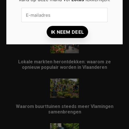
Praktische Veranderingen Die Het Dagelijks Leven
Aangenamer Maken
Lokale markten herontdekken: waarom ze
opnieuw populair worden in Vlaanderen
Waarom buurttuinen steeds meer Vlamingen
samenbrengen