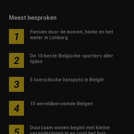
Meest besproken
Fietsen door de bomen, heide en het
1
water in Limburg
De 10 beste Belgische sporters aller
2
tijden
5 toeristische hotspots in België
3
15 wereldberoemde Belgen
4
Duurzaam wonen begint met kleine
5
veranderingen in en rond het huis