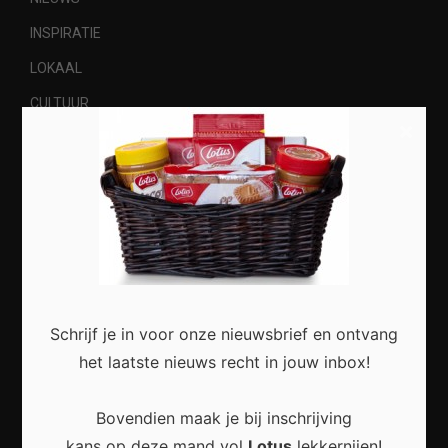
INSPIRATIE
LOKAAL
CULTUUR
×
NATUUR
Most Recent
Schrijf je in voor onze nieuwsbrief en ontvang
Duurzaam wonen begint met kleine veranderingen
het laatste nieuws recht in jouw inbox!
in en rond het huis
Bovendien maak je bij inschrijving
kans op deze mand vol
Lotus
lekkernijen!