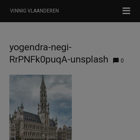
VINNIG VLAANDEREN
yogendra-negi-
RrPNFk0puqA-unsplash
0