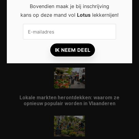
Duurzaam wonen begint met kleine veranderingen
Bovendien maak je bij inschrijving
in en rond het huis
kans op deze mand vol
Lotus
lekkernijen!
Praktische Veranderingen Die Het Dagelijks Leven
Aangenamer Maken
Lokale markten herontdekken: waarom ze
opnieuw populair worden in Vlaanderen