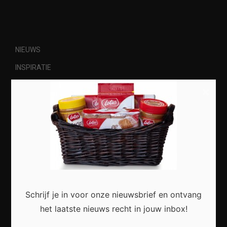
NIEUWS
INSPIRATIE
LOKAAL
×
CULTUUR
NATUUR
Most Recent
Schrijf je in voor onze nieuwsbrief en ontvang
het laatste nieuws recht in jouw inbox!