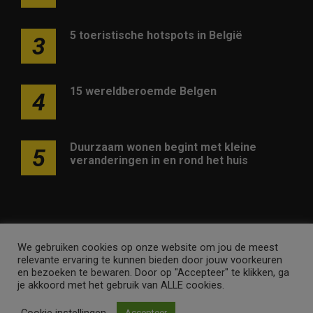
5 toeristische hotspots in België
3
15 wereldberoemde Belgen
4
Duurzaam wonen begint met kleine
5
veranderingen in en rond het huis
We gebruiken cookies op onze website om jou de meest
Adverteren op deze website
Contact
Disclaimer
relevante ervaring te kunnen bieden door jouw voorkeuren
Nieuwsbrief
Privacy
en bezoeken te bewaren. Door op "Accepteer" te klikken, ga
je akkoord met het gebruik van ALLE cookies.
vinnigvlaanderen.be • Merken en domeinen zijn eigendom
Cookie instellingen
Accepteer